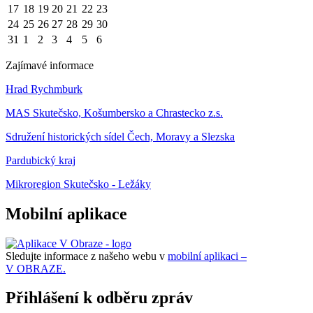
17
18
19
20
21
22
23
24
25
26
27
28
29
30
31
1
2
3
4
5
6
Zajímavé informace
Hrad Rychmburk
MAS Skutečsko, Košumbersko a Chrastecko z.s.
Sdružení historických sídel Čech, Moravy a Slezska
Pardubický kraj
Mikroregion Skutečsko - Ležáky
Mobilní aplikace
Sledujte informace z našeho webu v
mobilní aplikaci –
V OBRAZE.
Přihlášení k odběru zpráv