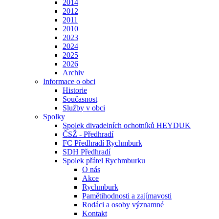
2014
2012
2011
2010
2023
2024
2025
2026
Archiv
Informace o obci
Historie
Současnost
Služby v obci
Spolky
Spolek divadelních ochotníků HEYDUK
ČSŽ - Předhradí
FC Předhradí Rychmburk
SDH Předhradí
Spolek přátel Rychmburku
O nás
Akce
Rychmburk
Pamětihodnosti a zajímavosti
Rodáci a osoby významné
Kontakt