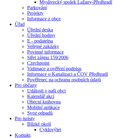
Myslivecký spolek Lažany-Předhradí
Parkování
Projekty
Informace z obce
Úřad
Úřední deska
Úřední hodiny
E - podatelna
Veřejné zakázky
Povinné informace
Střet zájmu 159⁄2006
Czechpoint
Vidimace a ověření podpisu
Informace o Kanalizaci a ČOV Předhradí
Pověřenec na ochranu osobních údajů
Pro občany
Události v naši obci
Kalendář akcí
Obecní knihovna
Mobilní aplikace
Svoz odpadů
Pro turisty
Blízké okolí
Cyklovýlet
Kontakt