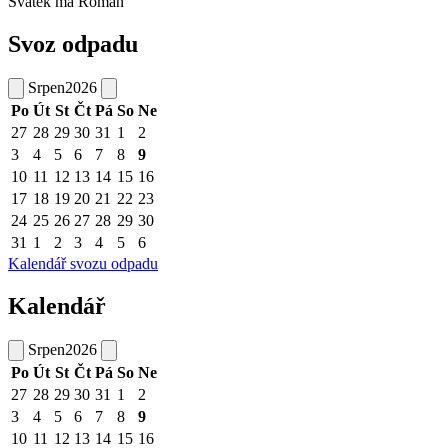
Svátek má
Roman
Svoz odpadu
Srpen
2026
Po
Út
St
Čt
Pá
So
Ne
27
28
29
30
31
1
2
3
4
5
6
7
8
9
10
11
12
13
14
15
16
17
18
19
20
21
22
23
24
25
26
27
28
29
30
31
1
2
3
4
5
6
Kalendář svozu odpadu
Kalendář
Srpen
2026
Po
Út
St
Čt
Pá
So
Ne
27
28
29
30
31
1
2
3
4
5
6
7
8
9
10
11
12
13
14
15
16