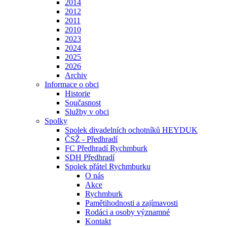
2014
2012
2011
2010
2023
2024
2025
2026
Archiv
Informace o obci
Historie
Současnost
Služby v obci
Spolky
Spolek divadelních ochotníků HEYDUK
ČSŽ - Předhradí
FC Předhradí Rychmburk
SDH Předhradí
Spolek přátel Rychmburku
O nás
Akce
Rychmburk
Pamětihodnosti a zajímavosti
Rodáci a osoby významné
Kontakt