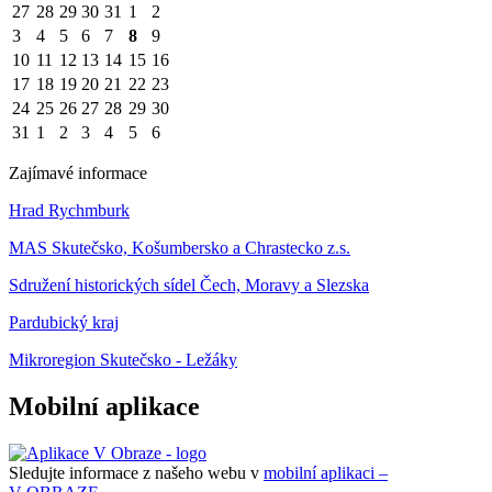
27
28
29
30
31
1
2
3
4
5
6
7
8
9
10
11
12
13
14
15
16
17
18
19
20
21
22
23
24
25
26
27
28
29
30
31
1
2
3
4
5
6
Zajímavé informace
Hrad Rychmburk
MAS Skutečsko, Košumbersko a Chrastecko z.s.
Sdružení historických sídel Čech, Moravy a Slezska
Pardubický kraj
Mikroregion Skutečsko - Ležáky
Mobilní aplikace
Sledujte informace z našeho webu v
mobilní aplikaci –