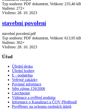
Typ souboru: PDF dokument, Velikost: 235,46 kB
Staženo: 272×
Vloženo:
28. 10. 2023
stavební povolení
stavební povolení.pdf
Typ souboru: PDF dokument, Velikost: 613,95 kB
Staženo: 302×
Vloženo:
28. 10. 2023
Úřad
Úřední deska
Úřední hodiny
E - podatelna
Veřejné zakázky
Povinné informace
Střet zájmu 159⁄2006
Czechpoint
Vidimace a ověření podpisu
Informace o Kanalizaci a ČOV Předhradí
Pověřenec na ochranu osobních údajů