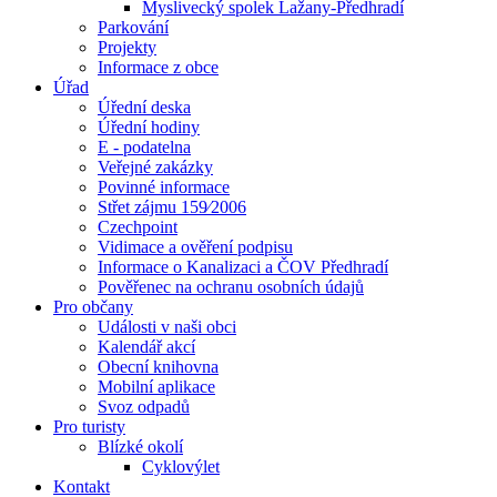
Myslivecký spolek Lažany-Předhradí
Parkování
Projekty
Informace z obce
Úřad
Úřední deska
Úřední hodiny
E - podatelna
Veřejné zakázky
Povinné informace
Střet zájmu 159⁄2006
Czechpoint
Vidimace a ověření podpisu
Informace o Kanalizaci a ČOV Předhradí
Pověřenec na ochranu osobních údajů
Pro občany
Události v naši obci
Kalendář akcí
Obecní knihovna
Mobilní aplikace
Svoz odpadů
Pro turisty
Blízké okolí
Cyklovýlet
Kontakt