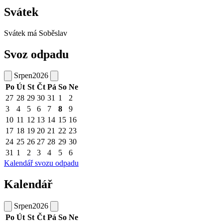
Svátek
Svátek má
Soběslav
Svoz odpadu
Srpen
2026
Po
Út
St
Čt
Pá
So
Ne
27
28
29
30
31
1
2
3
4
5
6
7
8
9
10
11
12
13
14
15
16
17
18
19
20
21
22
23
24
25
26
27
28
29
30
31
1
2
3
4
5
6
Kalendář svozu odpadu
Kalendář
Srpen
2026
Po
Út
St
Čt
Pá
So
Ne