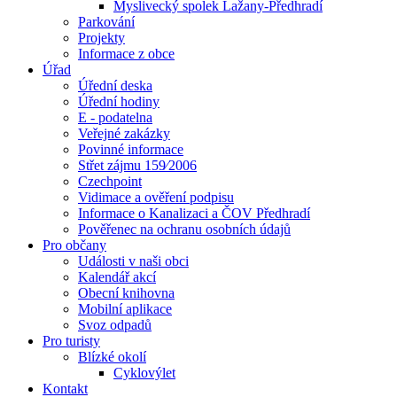
Myslivecký spolek Lažany-Předhradí
Parkování
Projekty
Informace z obce
Úřad
Úřední deska
Úřední hodiny
E - podatelna
Veřejné zakázky
Povinné informace
Střet zájmu 159⁄2006
Czechpoint
Vidimace a ověření podpisu
Informace o Kanalizaci a ČOV Předhradí
Pověřenec na ochranu osobních údajů
Pro občany
Události v naši obci
Kalendář akcí
Obecní knihovna
Mobilní aplikace
Svoz odpadů
Pro turisty
Blízké okolí
Cyklovýlet
Kontakt