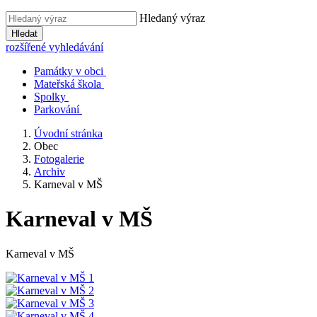
Hledaný výraz
Hledat
rozšířené vyhledávání
Památky v obci
Mateřská škola
Spolky
Parkování
Úvodní stránka
Obec
Fotogalerie
Archiv
Karneval v MŠ
Karneval v MŠ
Karneval v MŠ