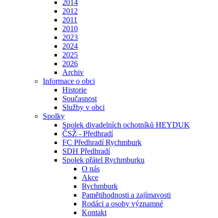
2014
2012
2011
2010
2023
2024
2025
2026
Archiv
Informace o obci
Historie
Současnost
Služby v obci
Spolky
Spolek divadelních ochotníků HEYDUK
ČSŽ - Předhradí
FC Předhradí Rychmburk
SDH Předhradí
Spolek přátel Rychmburku
O nás
Akce
Rychmburk
Pamětihodnosti a zajímavosti
Rodáci a osoby významné
Kontakt