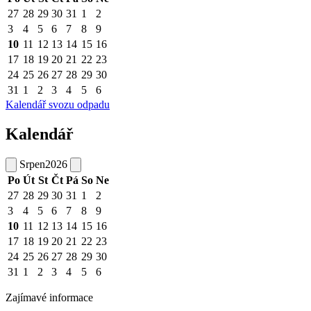
27
28
29
30
31
1
2
3
4
5
6
7
8
9
10
11
12
13
14
15
16
17
18
19
20
21
22
23
24
25
26
27
28
29
30
31
1
2
3
4
5
6
Kalendář svozu odpadu
Kalendář
Srpen
2026
Po
Út
St
Čt
Pá
So
Ne
27
28
29
30
31
1
2
3
4
5
6
7
8
9
10
11
12
13
14
15
16
17
18
19
20
21
22
23
24
25
26
27
28
29
30
31
1
2
3
4
5
6
Zajímavé informace